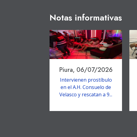
Notas informativas
Piura, 06/07/2026
Intervienen prostíbulo
en el A.H. Consuelo de
Velasco y rescatan a 9...